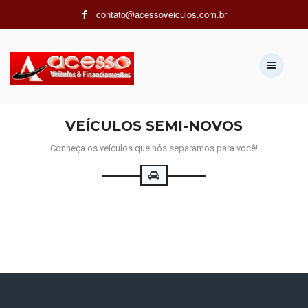
contato@acessoveiculos.com.br
Ligue agora:
(79) 3215-7704 / 99934-7704 (Vivo/WhatsApp) /
99810-1890 (Tim/WhatsApp)
VEÍCULOS SEMI-NOVOS
Conheça os veículos que nós separamos para você!